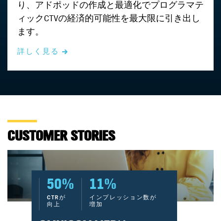
り、アドポッドの作成と最適化でプログラマテ
ィックCTVの経済的可能性を最大限に引き出し
ます。
詳しく見る
CUSTOMER STORIES
50%
11%
CTRが
インプレッション数が
向上
増加