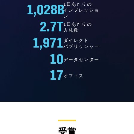
1,028
B
1日あたりの
インプレッショ
ン
2.7
T
1日あたりの
入札数
1,971
ダイレクト
パブリッシャー
10
データセンター
17
オフィス
受賞