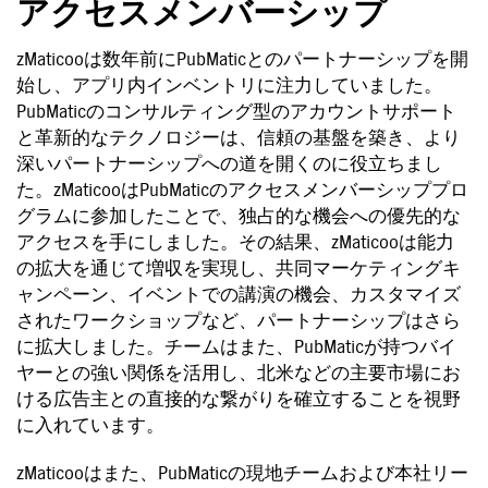
アクセスメンバーシップ
zMaticooは数年前にPubMaticとのパートナーシップを開
始し、アプリ内インベントリに注力していました。
PubMaticのコンサルティング型のアカウントサポート
と革新的なテクノロジーは、信頼の基盤を築き、より
深いパートナーシップへの道を開くのに役立ちまし
た。zMaticooはPubMaticのアクセスメンバーシッププロ
グラムに参加したことで、独占的な機会への優先的な
アクセスを手にしました。その結果、zMaticooは能力
の拡大を通じて増収を実現し、共同マーケティングキ
ャンペーン、イベントでの講演の機会、カスタマイズ
されたワークショップなど、パートナーシップはさら
に拡大しました。チームはまた、PubMaticが持つバイ
ヤーとの強い関係を活用し、北米などの主要市場にお
ける広告主との直接的な繋がりを確立することを視野
に入れています。
zMaticooはまた、PubMaticの現地チームおよび本社リー