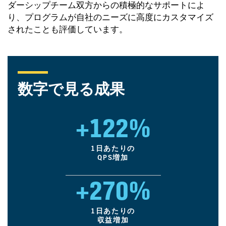
ダーシップチーム双方からの積極的なサポートによ
り、プログラムが自社のニーズに高度にカスタマイズ
されたことも評価しています。
数字で見る成果
+122%
1
日あたりの
QPS
増加
+270%
1
日あたりの
収益増加