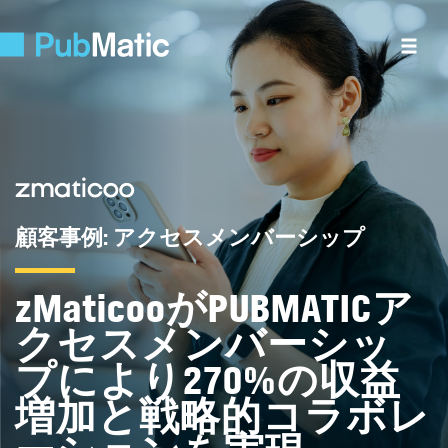
顧客事例
:
アクセスメンバーシップ
zMaticoo
が
PUBMATIC
ア
クセスメンバーシッ
プにより
270%
の収益
増加と戦略的コラボレ