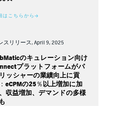
細はこちらから
スリリース, April 9, 2025
bMatic
のキュレーション向け
nnect
プラットフォームがパ
リッシャーの業績向上に貢
：eCPM
の
25％
以上増加に加
、収益増加、デマンドの多様
も
細はこちらから