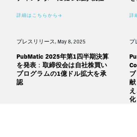
詳細はこちらから
詳
プレスリリース, May 8, 2025
プレ
PubMatic 2025
年第
1
四半期決算
Pu
を発表
：
取締役会は自社株買い
Co
プログラムの
1
億ドル拡大を承
ブ
認
献
え
化
詳細はこちらから
詳