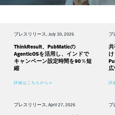
プレスリリース, July 30, 2026
プレ
ThinkResult
、
PubMatic
の
共
AgenticOS
を活用し、インドで
け
キャンペーン設定時間を
90％
短
Pu
縮
広
詳細はこちらから
詳
プレスリリース, April 27, 2026
プレ