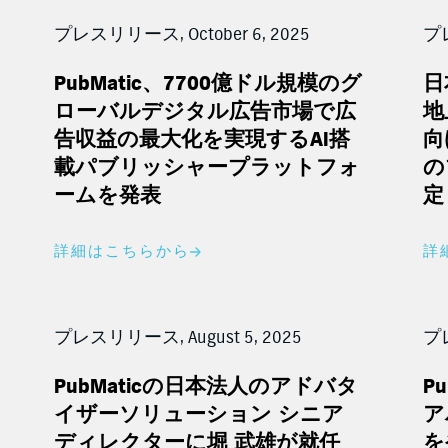
プレスリリース, October 6, 2025
プレ
PubMatic
、
7700
億ドル規模のグ
日
ローバルデジタル広告市場で広
地
告収益の最大化を実現する
AI
搭
向
載パブリッシャープラットフォ
の
ームを発表
定
詳細はこちらから
詳
プレスリリース, August 5, 2025
プレ
PubMatic
の日本法人のアドバタ
Pu
イザーソリューション
シニア
ア
ディレクターに堀
武雄が就任
を