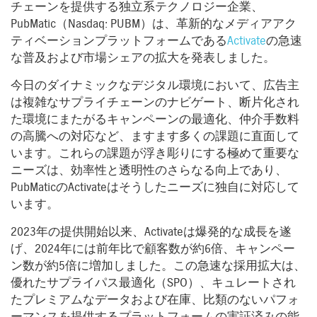
チェーンを提供する独立系テクノロジー企業、
PubMatic（Nasdaq: PUBM）は、革新的なメディアアク
ティベーションプラットフォームである
Activate
の急速
な普及および市場シェアの拡大を発表しました。
今日のダイナミックなデジタル環境において、広告主
は複雑なサプライチェーンのナビゲート、断片化され
た環境にまたがるキャンペーンの最適化、仲介手数料
の高騰への対応など、ますます多くの課題に直面して
います。これらの課題が浮き彫りにする極めて重要な
ニーズは、効率性と透明性のさらなる向上であり、
PubMaticのActivateはそうしたニーズに独自に対応して
います。
2023年の提供開始以来、Activateは爆発的な成長を遂
げ、2024年には前年比で顧客数が約6倍、キャンペー
ン数が約5倍に増加しました。この急速な採用拡大は、
優れたサプライパス最適化（SPO）、キュレートされ
たプレミアムなデータおよび在庫、比類のないパフォ
ーマンスを提供するプラットフォームの実証済みの能