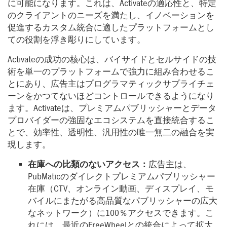
に可能になります。これは、Activateの適応性と、特定
のクライアントのニーズを満たし、イノベーションを
促進するカスタム統合に適したプラットフォームとし
ての役割を浮き彫りにしています。
Activateの成功の核心は、バイサイドとセルサイドの技
術を単一のプラットフォームで強力に組み合わせるこ
とにあり、広告主はプログラマティックサプライチェ
ーンをかつてないほどコントロールできるようになり
ます。Activateは、プレミアムパブリッシャーとデータ
プロバイダーの強固なエコシステムを直接統合するこ
とで、効率性、透明性、汎用性の唯一無二の融合を実
現します。
在庫への比類のないアクセス：
広告主は、
PubMaticのダイレクトプレミアムパブリッシャー
在庫（CTV、オンライン動画、ディスプレイ、モ
バイルにまたがる高品質なパブリッシャーの広大
なネットワーク）に100％アクセスできます。こ
れには、最近のFreeWheelとの統合によって拡大