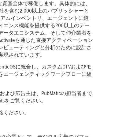
合的な資産全体で稼働します。具体的には、
社を含む2,000以上のパブリッシャーと
レミアムインベントリ、エージェントに継
エンス機能を提供する200以上のデー
データエコシステム、そして仲介業者を
tivateを通じた直接アクティベーション
ンピューティングと分析のために設計さ
実現されています。
enticOSに統合し、カスタムCTVおよびモ
をエージェンティックワークフローに組
び広告主は、PubMaticの担当者まで
entsをご覧ください。
絡ください。
アドテク企業として、デジタル広告のパフォ