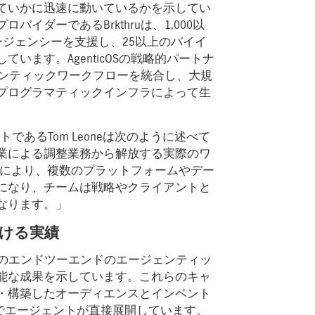
ていかに迅速に動いているかを示してい
イダーであるBrkthruは、1,000以
ージェンシーを支援し、25以上のバイイ
います。AgenticOSの戦略的パートナ
ジェンティックワークフローを統合し、大規
プログラマティックインフラによって生
レジデントであるTom Leoneは次のように述べて
業による調整業務から解放する実際のワ
cOSにより、複数のプラットフォームやデー
になり、チームは戦略やクライアントと
なります。」
ける実績
件のエンドツーエンドのエージェンティッ
能な成果を示しています。これらのキャ
・構築したオーディエンスとインベント
リ上でエージェントが直接展開しています。