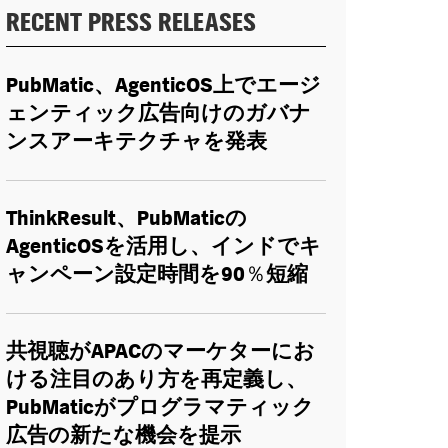
RECENT PRESS RELEASES
PubMatic
、
AgenticOS
上でエージ
ェンティック広告向けのガバナ
ンスアーキテクチャを発表
ThinkResult
、
PubMatic
の
AgenticOS
を活用し、インドでキ
ャンペーン設定時間を
90％
短縮
共視聴が
APAC
のマーケターにお
ける注目のあり方を再定義し、
PubMatic
がプログラマティック
広告の新たな機会を提示