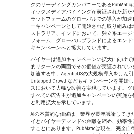
クのリーディングカンパニーであるPubMat
ィックメディアバイイングが実証された新たな運
ラットフォームのグローバルでの導入が加速し
一キャンペーンとして開始された取り組みは
ストラリア、インドにおいて、独立系エージ
フォーム、グローバルブランドによるエンド
キャンペーンへと拡大しています。
バイヤーは追加キャンペーンの拡大に向けて
的リターンの両面でその価値が実証されています
加速する中、AgenticOSの大規模導入をけん引して
Untapped Growthなどもキャンペーン
スにおいて大幅な改善を実現しています。グ
すべての広告主が追加キャンペーンの実施を行っ
と利用拡大を示しています。
AIの本質的な価値は、業界が長年議論してき
イとバイヤーデマンドの距離を縮め、効率性
すことにあります。PubMaticは現在、完