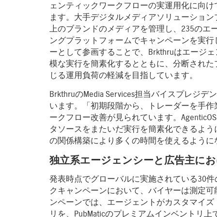
ェンティックワークフローの実運用化に向け
ます。大手デジタルメディアソリューションプロバ
上のブランドのメディアを管理し、235のエ
ングプラットフォームでキャンペーンを実行して
ーとして参画することで、Brkthruはエー
模な実行を簡素化するとともに、分断された
じる運用負荷の軽減を目指しています。
BrkthruのMedia Services担当バイスプ
います。「初期段階から、トレーダーを手作
ークフロー改善が見られています。Agenti
タソースをまたいだ実行を簡素化できるよう
の関係構築により多くの時間を使えるように
独立系エージェンシーと広告主にお
発表時点でグローバルに実施されている30
クキャンペーンにおいて、バイヤーは測定可
ンペーンでは、エージェントがカスタマイズ
リを、PubMaticのプレミアムインベント