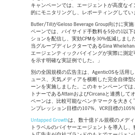
キャンペーンでは、エージェントが高度なイ
的にモニタリングし、レポーティングしてい
Butler/TillがGeloso Beverage Gr
ペーンでは、バイサイド手数料を5分の1以下
ションを配信し、実効CPMを30%低減しました。Butler/T
当グループディレクターであるGina Whel
エージェンティックバイイングが実際に測定
を示す明確な実証例でした。」
別の全国規模の広告主は、AgenticOSを活
ュース、天気メディアを横断した完全自律型の
ーンを実施しました。このキャンペーンでは
トナーであるAttainおよびCircanaと連
ペーンは、比較可能なベンチマークを大きく
ンプレッション目標の107%、VCR目標の10
Untapped Growth
は、数十億ドル規模のメディ
トラベルのバイヤーエージェントを導入し、
ト広告主が自社ブランドのもとでエージェン