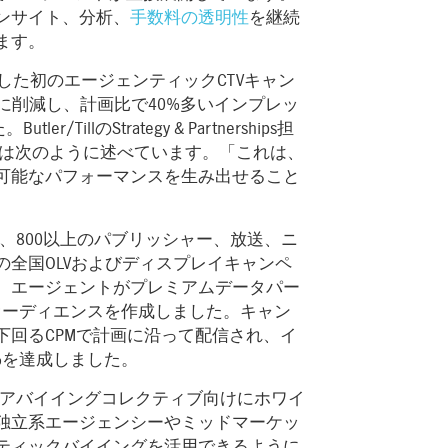
ンサイト、分析、
手数料の透明性
を継続
ます。
oup向けに実施した初のエージェンティックCTVキャン
に削減し、計画比で40%多いインプレッ
illのStrategy & Partnerships担
ehanは次のように述べています。「これは、
可能なパフォーマンスを生み出せること
用し、800以上のパブリッシャー、放送、ニ
全国OLVおよびディスプレイキャンペ
、エージェントがプレミアムデータパー
携してオーディエンスを作成しました。キャン
下回るCPMで計画に沿って配信され、イ
5%を達成しました。
アバイイングコレクティブ向けにホワイ
独立系エージェンシーやミッドマーケッ
ティックバイイングを活用できるように