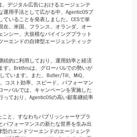
icは、デジタル広告におけるエージェンテ
用手法として広がる中、AgenticOSプ
ていることを発表しました。CESで単
現在、米国、フランス、オランダ、オー
ェンシー、大規模なバイイングプラット
ツーエンドの自律型エージェンティック
継続的に利用しており、運用効率と経済
。Brkthruは、グローバルでの勢いが
います。また、Butler/Till、MiQ、
を開始し、コスト効率、スピード、パフォーマン
ローバルでは、キャンペーンを実施した
ており、AgenticOSの高い顧客継続率
たこと、すなわちパブリッシャーサプラ
とパフォーマンスの新たな世界を生み出
全自律型のエンドツーエンドのエージェンテ