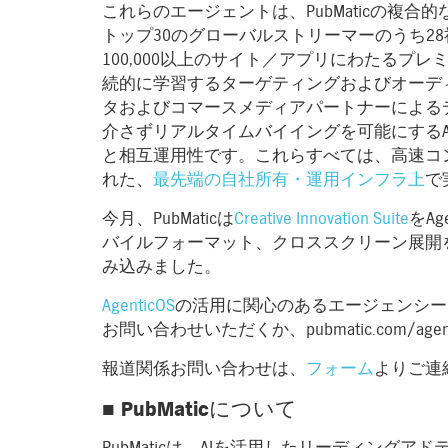
これらのエージェントは、PubMaticの複
トップ30のグローバルストリーマーのうち28
100,000以上のサイト／アプリにわたるプ
続的に学習するターゲティングおよびオーディ
タおよびコマースメディアパートナーによる
介さずリアルタイムバイイングを可能にするAc
と相互運用性です。これらすべては、高速コ
れた、
最先端の自社所有・運用インフラ上
で
今月、PubMaticは
Creative Innovation Suite
をAg
バイルフォーマット、クロススクリーン展開
み込みました。
AgenticOS
の活用に関心のあるエージェンシーおよ
お問い合わせいただくか、pubmatic.com/ag
報道関係お問い合わせは、
フォーム
よりご連
■ PubMaticについて
PubMaticは、AIを活用したリーディング