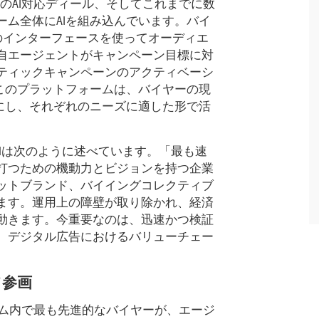
上のAI対応ディール、そしてこれまでに数
ム全体にAIを組み込んでいます。バイ
ットベースのインターフェースを使ってオーディエ
自エージェントがキャンペーン目標に対
ティックキャンペーンのアクティベーシ
このプラットフォームは、バイヤーの現
にし、それぞれのニーズに適した形で活
v Goelは次のように述べています。「最も速
打つための機動力とビジョンを持つ企業
ットブランド、バイイングコレクティブ
ます。運用上の障壁が取り除かれ、経済
動きます。今重要なのは、迅速かつ検証
。デジタル広告におけるバリューチェー
て参画
ステム内で最も先進的なバイヤーが、エージ