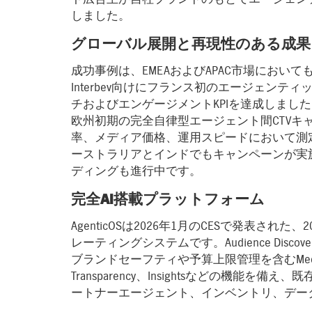
しました。
グローバル展開と再現性のある成果
成功事例は、EMEAおよびAPAC市場におい
Interbev向けにフランス初のエージェン
チおよびエンゲージメントKPIを達成しまし
欧州初期の完全自律型エージェント間CTVキ
率、メディア価格、運用スピードにおいて測
ーストラリアとインドでもキャンペーンが実
ディングも進行中です。
完全AI搭載プラットフォーム
AgenticOSは2026年1月のCESで発表さ
レーティングシステムです。Audience Discovery、Inve
ブランドセーフティや予算上限管理を含むMedia Activ
Transparency、Insightsなどの機能
ートナーエージェント、インベントリ、デー