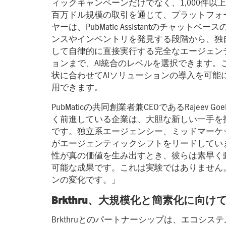
ィックキャンペーンだけでなく、1,000件以
百万ドル規模の取引を通じて、プラットフォー
ヤーは、PubMatic Assistantのチャ
ンスやインベントリを発見する段階から、独
して自律的に直接実行する完全なエージェン
ョンまで、AI統合のレベルを選択できます。
状に合わせてAIソリューションの導入を可能
用できます。
PubMaticの共同創業者兼CEOであるRajee
く前進している企業は、大胆な新しい一手を
です。独立系エージェンシー、ミッドマーケ
がエージェンティックシフトをリードしてい
性が真の価値を生み出すとき、彼らは素早く
可能な成果です。これは実験ではありません
ンの変化です。」
Brkthru、大規模化と簡素化に向け
Brkthruとのパートナーシップは、エコシ