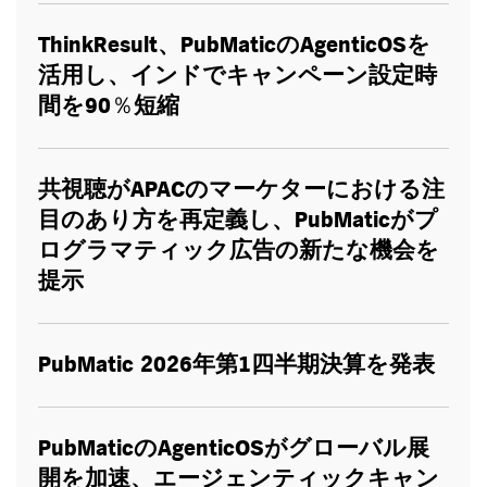
ThinkResult
、
PubMatic
の
AgenticOS
を
活用し、インドでキャンペーン設定時
間を
90％
短縮
共視聴が
APAC
のマーケターにおける注
目のあり方を再定義し、
PubMatic
がプ
ログラマティック広告の新たな機会を
提示
PubMatic 2026
年第
1
四半期決算を発表
PubMatic
の
AgenticOS
がグローバル展
開を加速、エージェンティックキャン