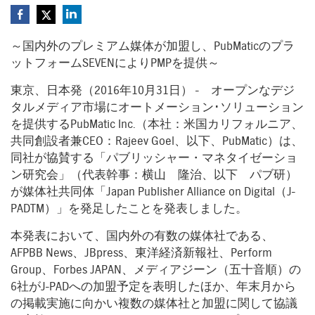
～国内外のプレミアム媒体が加盟し、PubMaticのプラ
ットフォームSEVENによりPMPを提供～
東京、日本発（2016年10月31日） - オープンなデジ
タルメディア市場にオートメーション･ソリューション
を提供するPubMatic Inc.（本社：米国カリフォルニア、
共同創設者兼CEO：Rajeev Goel、以下、PubMatic）は、
同社が協賛する「パブリッシャー・マネタイゼーショ
ン研究会」（代表幹事：横山 隆治、以下 パブ研）
が媒体社共同体「Japan Publisher Alliance on Digital（J-
PADTM）」を発足したことを発表しました。
本発表において、国内外の有数の媒体社である、
AFPBB News、JBpress、東洋経済新報社、Perform
Group、Forbes JAPAN、メディアジーン（五十音順）の
6社がJ-PADへの加盟予定を表明したほか、年末月から
の掲載実施に向かい複数の媒体社と加盟に関して協議