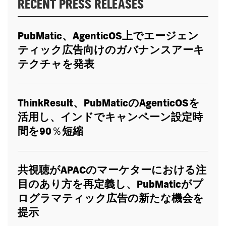
RECENT PRESS RELEASES
PubMatic
、
AgenticOS
上でエージェン
ティック広告向けのガバナンスアーキ
テクチャを発表
ThinkResult
、
PubMatic
の
AgenticOS
を
活用し、インドでキャンペーン設定時
間を
90％
短縮
共視聴が
APAC
のマーケターにおける注
目のあり方を再定義し、
PubMatic
がプ
ログラマティック広告の新たな機会を
提示