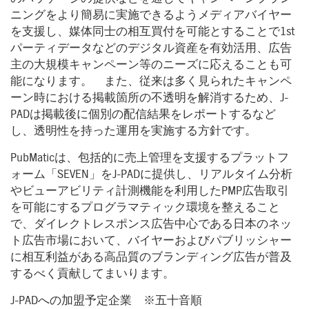
ニングをより簡易に実施できるようメディアバイヤー
を支援し、媒体同士の相互買付を可能とすることで1st
パーティデータなどのデジタル資産を有効活用、広告
主の大規模キャンペーン等のニーズに応えることも可
能になります。 また、従来は多く見られたキャンペ
ーン時における掲載箇所の不透明を解消するため、J-
PADは掲載後に個別の配信結果をレポートするなど
し、透明性を持った運用を実施する方針です。
PubMaticは、包括的に売上管理を支援するプラットフ
ォーム「SEVEN」をJ-PADに提供し、リアルタイム分析
やビューアビリティ計測機能を利用したPMP広告取引
を可能にするプログラマティック環境を整えること
で、ダイレクトレスポンス広告中心である日本のネッ
ト広告市場において、バイヤーおよびパブリッシャー
に相互利益がある高品質のブランディング広告が普及
するべく貢献してまいります。
J-PADへの加盟予定企業 ※五十音順