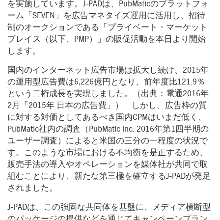
を実施しています。J-PADは、PubMaticのプラットフォ
ーム「SEVEN」を広告マネタイズ運用に活用し、招待
制のオークションである「プライベート・マーケット
プレイス（以下、PMP）」の販促活動を本日より開始
します。
国内のインターネット広告市場は拡大し続け、2015年
の運用型広告費は6,226億円となり、前年度比121.9％
という二桁成長を実現しました。（出典：電通2016年
2月「2015年 日本の広告費」） しかし、広告枠の質
に対する対価としてあるべき国内CPMはいまだ低く、
PubMatic社内の調査（PubMatic Inc. 2016年第1四半期の
ユーザー調査）によると米国の三分の一程度の状況で
す。このような市場における不均衡を是正するため、
販売手法の導入やオペレーションを媒体社が共同で取
組むことにより、新たな第三極を確立するJ-PADが発足
されました。
J-PADは、この強固な共同体を基盤に、メディア横断型
のパッケージの提供などを通じてキャンペーンプラン