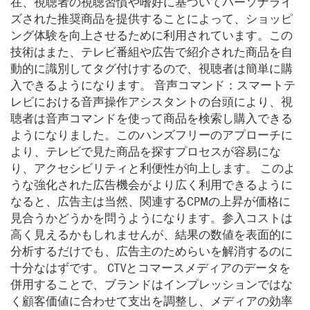
在、視聴者の視聴習慣や嗜好に基づいてパーソナライ
ズされた推奨商品を提供することによって、ショッピ
ング体験を向上させるために利用されています。この
技術はまた、テレビ番組や広告で紹介された商品を自
動的に識別してタグ付けするので、視聴者は簡単に購
入できるようになります。 音声コマンド：スマートテ
レビにおける音声操作アシスタントの台頭により、視
聴者は音声コマンドを使って商品を検索し購入できる
ようになりました。このハンズフリーのアプローチに
より、テレビで見た商品を探すプロセスが容易にな
り、アクセシビリティと利便性が向上します。 このよ
うな強化された広告機会がより広く利用できるように
なると、広告主は当然、関連するCPMの上昇が価格に
見合うかどうかを問うようになります。参入コストは
高く見えるかもしれませんが、結果の数値を表面的に
分析するだけでも、広告主のためらいを解消するのに
十分なはずです。 CTVとコマースメディアのデータを
併用することで、ブランドはインプレッションではな
く顧客価値に合わせて支出を調整し、メディアの効率