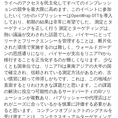
ライへのアクセスを民主化してすべてのインプレッシ
ョンの競争を最大限に高めます。このイベントに参加
したいくつかのパブリッシャーはOpenWrap OTTを導入
しており、初期の結果は非常に有望でした。 測定とタ
ーゲティングを正しく行う 測定とターゲティングは、
熱い議論が交わされた話題でした。バイヤーにとって
リーチとフリークエンシーを管理することは、断片化
された環境で実施するのは難しく、ウォールドガーデ
ンの思惑通りになり、バイヤーが支出をリニアTVから
移行することを正当化するのが難しくなります。 少な
くとも国単位では、リニアTVは東南アジアの大半の国
で確立され、信頼されている測定方法があるため、古
い慣習に頼って停滞しがちです。これは、この地域が
直面するとりわけ大きな課題だと思います。この課題
の解決に役立つ可能性のあるサードパーティのIDソリ
ューションが複数あり、パブリッシャーや代理店はど
れがニーズに合っているかを慎重に評価する必要があ
ると思います。 コンテンツオブジェクトのシグナルを
受け渡すことは、コンテクスチュアルターゲティング