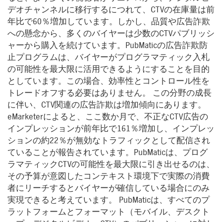
デオチャンネルに移行するにつれて、CTVの在庫量は前
年比で60％増加しています。しかし、品質や広告詐欺
への懸念から、多くのバイヤーは少数のCTVパブリッシ
ャーから購入を続けています。PubMaticの広告詐欺防
止プログラムは、バイヤーがプログラマティック入札
の可能性を最大限に活用できるようにすることを目的
としています。この場合、効率性とコントロール性を
トレードオフする必要はありません。 この分野の成長
に伴い、CTV関連の広告詐欺は増加傾向にあります。
eMarketerによると、ここ数か月で、不正なCTV広告の
インプレッションが前年比で161％増加し、インプレッ
ションの約22％が無効なトラフィックとして配信され
ていることが報告されています。PubMaticは、プログ
ラマティックCTVの可能性を最大限に引き出せるのは、
その予算が意図したコンテキスト環境下で実際の消費
者にリーチするとバイヤーが確信している場合にのみ
実現できると考えています。 PubMaticは、すべてのプ
ラットフォームとフォーマット（モバイル、デスクト