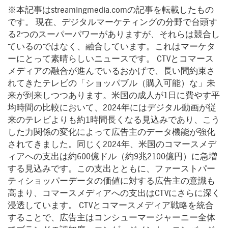
※本記事はstreamingmedia.comの記事を転載したもの
です。 現在、デジタルマーケティングの分野で台頭す
る2つのスーパーパワーがありますが、それらは競合し
ているのではなく、融合しています。これはマーケタ
ーにとって素晴らしいニュースです。 CTVとコマース
メディアの融合が進んでいるおかげで、長い間約束さ
れてきたテレビの「ショッパブル（購入可能）な」未
来が到来しつつあります。米国の成人が1日に費やす平
均時間の比較において、2024年にはデジタル動画が従
来のテレビよりも約1時間長くなる見込みであり、こう
した力関係の変化によって広告主のデータ機能が強化
されてきました。同じく2024年、米国のコマースメデ
ィアへの支出は約600億ドル（約9兆2100億円）に急増
する見込みです。この支出とともに、ファーストパー
ティショッパーデータの価値に対する広告主の意識も
高まり、コマースメディアへの支出はCTVにさらに深く
浸透しています。 CTVとコマースメディア戦略を統合
することで、広告主はコンシューマージャーニー全体