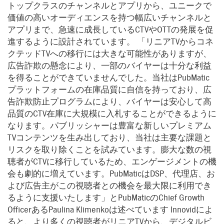
トップクラスのチャンネルとアプリから、ユニークで
価値の高いオーディエンスを持つ幅広いチャンネルと
アプリまで、急速に成長しているCTVやOTTの発展を促
進するように設計されています。 「リニアTVからコネ
クテッドTVへの移行には大きな可能性がありますが、
広告詐欺の懸念により、一部のバイヤーは十分な利益
を得ることができていませんでした。当社はPubMatic
プラットフォームの在庫品質に自信を持っており、広
告詐欺防止プログラムにより、バイヤーは安心して高
品質のCTV在庫に大規模に入札することができるように
なります。パブリッシャーは豊富な新しいプレミアム
TVコンテンツを生み出しており、当社は主要な課題と
リスクを取り除くことを試みています。膨大な数の視
聴者がCTVに移行しているため、エンゲージメントの機
会も劇的に増えています。PubMaticはDSP、代理店、お
よび広告主がこの視聴者との機会を最大限に利用でき
るように支援いたします」とPubMaticのChief Growth
OfficerあるPaulina Klimenkoは述べています Innovidによ
ると、より多くの視聴者がリニアTVから、デジタルビ