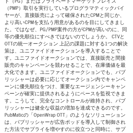
ド（PG）またはプライベートマーケットプレイス
（PMP）取引を実行しているプログラマティックバイ
ヤーが、直接販売によって確保されたCPMと同じか、
より高いCPMを支払う用意があるのを目にしてきまし
た。ではなぜ、PG/PMP案件の方がCPMが高いのに、同
等の優先順位にすべきではないのでしょうか。 CTVと
OTTの統一オークション 上記の課題に対する1つの解決
策は、ユニファイドオークションを導入することで
す。ユニファイドオークションでは、直接販売と間接
販売のキャンペーンを競わせることで、在庫価値を最
大化できます。ユニファイドオークションでも、パブ
リッシャーは必要に応じてオークション内でキャンペ
ーンに優先順位をつけ、重要なエージェンシーキャン
ペーンが確実に提供されるようにペースを監視できま
す。こうして、完全なコントロールが維持され、パブ
リッシャーは健全な収益の増加を達成できるのです。
PubMaticの「OpenWrap OTT」のようなソリューション
は、パブリッシャーが広告ポッドを導入して制御され
た方法でサプライを増やすのに役立つと同時に、サプ