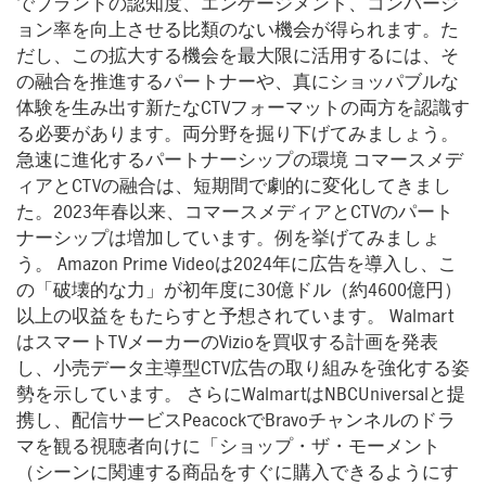
でブランドの認知度、エンゲージメント、コンバージ
ョン率を向上させる比類のない機会が得られます。た
だし、この拡大する機会を最大限に活用するには、そ
の融合を推進するパートナーや、真にショッパブルな
体験を生み出す新たなCTVフォーマットの両方を認識す
る必要があります。両分野を掘り下げてみましょう。
急速に進化するパートナーシップの環境 コマースメデ
ィアとCTVの融合は、短期間で劇的に変化してきまし
た。2023年春以来、コマースメディアとCTVのパート
ナーシップは増加しています。例を挙げてみましょ
う。 Amazon Prime Videoは2024年に広告を導入し、こ
の「破壊的な力」が初年度に30億ドル（約4600億円）
以上の収益をもたらすと予想されています。 Walmart
はスマートTVメーカーのVizioを買収する計画を発表
し、小売データ主導型CTV広告の取り組みを強化する姿
勢を示しています。 さらにWalmartはNBCUniversalと提
携し、配信サービスPeacockでBravoチャンネルのドラ
マを観る視聴者向けに「ショップ・ザ・モーメント
（シーンに関連する商品をすぐに購入できるようにす