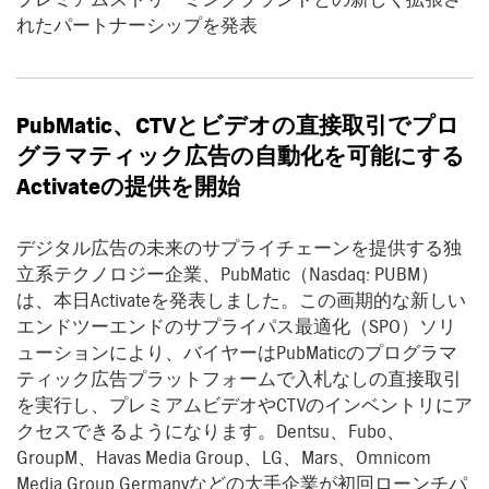
れたパートナーシップを発表
PubMatic
、
CTV
とビデオの直接取引でプロ
グラマティック広告の自動化を可能にする
Activate
の提供を開始
デジタル広告の未来のサプライチェーンを提供する独
立系テクノロジー企業、PubMatic（Nasdaq: PUBM）
は、本日Activateを発表しました。この画期的な新しい
エンドツーエンドのサプライパス最適化（SPO）ソリ
ューションにより、バイヤーはPubMaticのプログラマ
ティック広告プラットフォームで入札なしの直接取引
を実行し、プレミアムビデオやCTVのインベントリにア
クセスできるようになります。Dentsu、Fubo、
GroupM、Havas Media Group、LG、Mars、Omnicom
Media Group Germanyなどの大手企業が初回ローンチパ