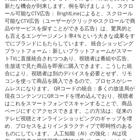
新たな機会が到来します。例を挙げましょう。 スクロ
ール可能なCTV広告： BrightLineによると、スクロール
可能なCTV広告（ユーザーがクリックやスクロールで商
品やサービスを探すことができる広告）は、驚異的と
も言えるエンゲージメント率4％という大きな成果をす
でにブランドにもたらしています。 統合ショッピング
プラットフォーム：新しいプラットフォームがスマー
トTVに直接統合されつつあり、視聴者は番組や広告、
生放送で見た商品を即座に購入できます。こうした統
合により、視聴者は別のデバイスを必要とせず、リモ
コンを使って商品を購入できるので、プロセスがシー
ムレスになります。 QRコードの統合：多くの放送局が
現在コンテンツにQRコードを埋め込んでおり、視聴者
はこれをスマートフォンでスキャンすることで、商品
ページにすぐアクセスできます。この方法は、従来の
テレビ視聴とオンラインショッピングのギャップを埋
め、プロセスをよりインタラクティブで即時性のある
ものにしています。 人工知能（AI）の強化： AIは現