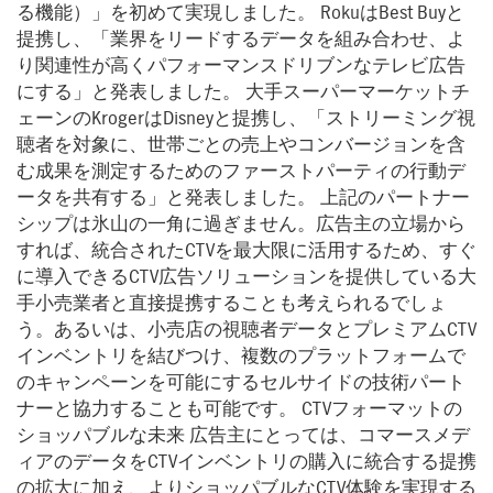
る機能）」を初めて実現しました。 RokuはBest Buyと
提携し、「業界をリードするデータを組み合わせ、よ
り関連性が高くパフォーマンスドリブンなテレビ広告
にする」と発表しました。 大手スーパーマーケットチ
ェーンのKrogerはDisneyと提携し、「ストリーミング視
聴者を対象に、世帯ごとの売上やコンバージョンを含
む成果を測定するためのファーストパーティの行動デ
ータを共有する」と発表しました。 上記のパートナー
シップは氷山の一角に過ぎません。広告主の立場から
すれば、統合されたCTVを最大限に活用するため、すぐ
に導入できるCTV広告ソリューションを提供している大
手小売業者と直接提携することも考えられるでしょ
う。あるいは、小売店の視聴者データとプレミアムCTV
インベントリを結びつけ、複数のプラットフォームで
のキャンペーンを可能にするセルサイドの技術パート
ナーと協力することも可能です。 CTVフォーマットの
ショッパブルな未来 広告主にとっては、コマースメデ
ィアのデータをCTVインベントリの購入に統合する提携
の拡大に加え、よりショッパブルなCTV体験を実現する