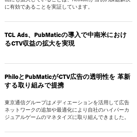
に有効であることを実証しています。
TCL Ads
、
PubMatic
の導入で中南米におけ
る
CTV
収益の拡大を実現
Philo
と
PubMatic
が
CTV
広告の透明性を
革新
する取り組みで提携
東京通信グループはメディエーションを活用して広告
ネットワークの追加や最適化により自社のハイパーカ
ジュアルゲームのマネタイズに取り組んできました。