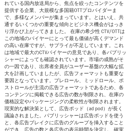
れている国内放送局から、焦点を絞ったコンテンツを
提供する企業、大規模な多国籍OTTプロバイダーま
で、多様なメンバーが集まっています。とはいえ、共
通するいくつかの重要な傾向とビジネス機会がはっき
り浮かび上がってきました。 在庫の希少性 CTV/OTTは
この地域のバイヤーにとって最も価値が高くデマンド
の高い在庫ですが、サプライが不足しています。これ
は地域で最大のCTVバイヤーの意見であり、各パブリッ
シャーによっても確認されています。市場の成熟がそ
の一因であり、出席者全員がユーザー基盤の大幅な拡
大を計画していましたが、広告フォーマットも重要な
要因となっています。プレロール、ミッドロール、ポ
ストロールが主流の広告フォーマットであるため、各
コンテンツに掲載できる広告の数が制限され、在庫の
価格設定やパッケージングの柔軟性が制限されます。
現実的な解決策として、広告ポッド（ad pod）が長く
議論されました。パブリッシャーは広告ポッドを使う
と、各広告ブレイクに広告のグループを挿入すること
ができ、広告の数と各広告の表示時間を決定し、確実