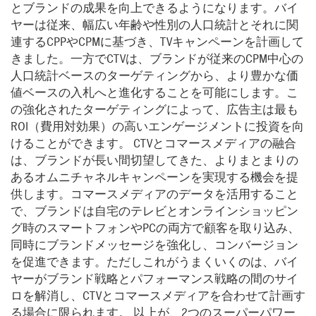
とブランドの成果を向上できるようになります。バイ
ヤーは従来、幅広い年齢や性別の人口統計とそれに関
連するCPPやCPMに基づき、TVキャンペーンを計画して
きました。一方でCTVは、ブランドが従来のCPM中心の
人口統計ベースのターゲティングから、より豊かな価
値ベースの入札へと進化することを可能にします。こ
の強化されたターゲティングによって、広告主は最も
ROI（費用対効果）の高いエンゲージメントに投資を向
けることができます。 CTVとコマースメディアの融合
は、ブランドが長い間切望してきた、よりまとまりの
あるオムニチャネルキャンペーンを実現する機会を提
供します。コマースメディアのデータを活用すること
で、ブランドは自宅のテレビとオンラインショッピン
グ時のスマートフォンやPCの両方で顧客を取り込み、
同時にブランドメッセージを強化し、コンバージョン
を促進できます。ただしこれがうまくいくのは、バイ
ヤーがブランド戦略とパフォーマンス戦略の間のサイ
ロを解消し、CTVとコマースメディアを合わせて計画す
る場合に限られます。 以上が、2つのスーパーパワー