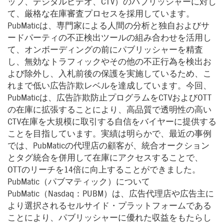
ップ、デジタルビデオ、CTV）のパブリッシャーに対し
て、厳格な在庫審査プロセスを採用しています。
PubMaticは、専門家による人間の分析と独自およびサ
ードパーティの不正検出ツールの組み合わせを活用し
て、オンボーディングの前にパブリッシャーを精査
し、無効なトラフィックやその他の不正行為を検出お
よび除外し、入札前後の保護を実施しているため、こ
れまで低い広告詐欺レベルを達成しています。今回、
PubMaticは、広告詐欺防止プログラムをCTVおよびOTT
の在庫に拡張することにより、高品質で透明性の高い
CTV在庫を大規模に取引する自信をバイヤーに提供する
ことを目指しています。実績は明らかで、最近の事例
では、PubMaticの代理店の顧客が、統合オークション
とタグ統合を併用して在庫にアクセスすることで、
OTTのリーチを14倍に向上することができました。
PubMatic（パブマティック）について
PubMatic（Nasdaq：PUBM）は、広告代理店や広告主に
より選択されるセルサイド・プラットフォームである
ことにより、パブリッシャーに優れた収益をもたらし