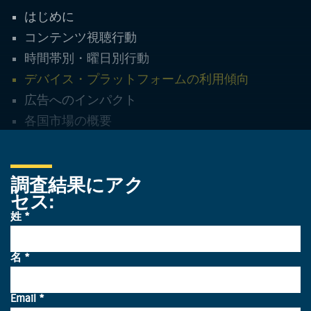
はじめに
コンテンツ視聴行動
時間帯別・曜日別行動
デバイス・プラットフォームの利用傾向
広告へのインパクト
各国市場の概要
調査結果にアク
セス
:
共視聴の中心はCTVだがあら
ゆるデバイスが使用される
CTVは共視聴で圧倒的な存在感を示しています。こ
の事実は、プログラマティックでアクセスが最適化
され、「アテンションの共有」をもたらす画面とし