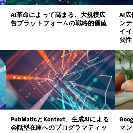
AI
革命によって高まる、大規模広
AI
広
告プラットフォームの戦略的価値
ンテ
イイ
要性
PubMatic
と
Kontext
、生成
AI
による
Goog
会話型在庫へのプログラマティッ
マン