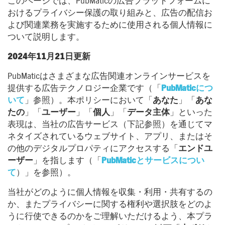
このページでは、PubMaticの広告プラットフォームに
おけるプライバシー保護の取り組みと、広告の配信お
よび関連業務を実施するために使用される個人情報に
ついて説明します。
2024年11月21日更新
PubMaticはさまざまな広告関連オンラインサービスを
提供する広告テクノロジー企業です（「
PubMatic
につ
いて
」参照）。本ポリシーにおいて「
あなた
」「
あな
たの
」「
ユーザー
」「
個人
」「
データ主体
」といった
表現は、当社の広告サービス（下記参照）を通じてマ
ネタイズされているウェブサイト、アプリ、またはそ
の他のデジタルプロパティにアクセスする「
エンドユ
ーザー
」を指します（「
PubMaticとサービスについ
て
）」を参照）。
当社がどのように個人情報を収集・利用・共有するの
か、またプライバシーに関する権利や選択肢をどのよ
うに行使できるのかをご理解いただけるよう、本プラ