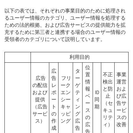
以下の表では、それぞれの事業目的のために処理され
るユーザー情報のカテゴリ、ユーザー情報を処理する
ための法的根拠、および広告サービスの提供能力を拡
充するために第三者と連携する場合のユーザー情報の
受領者のカテゴリについて説明しています。
利用目的
位
広
タ
置
不正
事業
広告
告
フリ
ー
情
検出
運営
の配信
レ
ーク
ゲ
報
と防
およ
および
ポ
エン
テ
ID
ベ
止
び広
提供
ー
シー
ィ
同
ー
（セ
告サ
（広告
ト
キャ
ン
期
ス
キュ
ービ
サービ
の
ッピ
グ
の
リテ
スの
ス）
作
ング
広
広
ィ）
改善
成
告
告