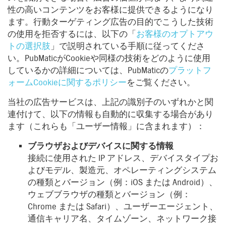
性の高いコンテンツをお客様に提供できるようになり
ます。行動ターゲティング広告の目的でこうした技術
の使用を拒否するには、以下の「
お客様のオプトアウ
トの選択肢
」で説明されている手順に従ってくださ
い。PubMaticがCookieや同様の技術をどのように使用
しているかの詳細については、PubMaticの
プラットフ
ォームCookieに関するポリシー
をご覧ください。
当社の広告サービスは、上記の識別子のいずれかと関
連付けて、以下の情報も自動的に収集する場合があり
ます（これらも「ユーザー情報」に含まれます）：
ブラウザおよびデバイスに関する情報
接続に使用された IP アドレス、デバイスタイプお
よびモデル、製造元、オペレーティングシステム
の種類とバージョン（例：iOS または Android）、
ウェブブラウザの種類とバージョン（例：
Chrome または Safari）、ユーザーエージェント、
通信キャリア名、タイムゾーン、ネットワーク接