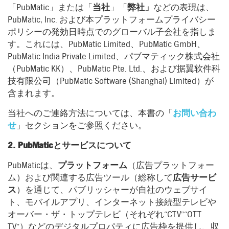
「PubMatic」または「
当社
」「
弊社」
などの表現は、
PubMatic, Inc. および本プラットフォームプライバシー
ポリシーの発効日時点でのグローバル子会社を指しま
す。これには、PubMatic Limited、PubMatic GmbH、
PubMatic India Private Limited、パブマティック株式会社
（PubMatic KK）、PubMatic Pte. Ltd.、および据翼软件科
技有限公司（PubMatic Software (Shanghai) Limited）が
含まれます。
当社へのご連絡方法については、本書の「
お問い合わ
せ
」セクションをご参照ください。
2. PubMaticとサービスについて
PubMaticは、
プラットフォーム
（広告プラットフォー
ム）および関連する広告ツール（総称して
広告サービ
ス
）を通じて、パブリッシャーが自社のウェブサイ
ト、モバイルアプリ、インターネット接続型テレビや
オーバー・ザ・トップテレビ（それぞれ“CTV”“OTT
TV”）などのデジタルプロパティに広告枠を提供し、収