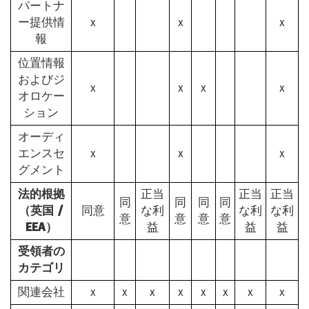
パートナ
ー提供情
x
x
x
報
位置情報
およびジ
x
x
x
x
オロケー
ション
オーディ
エンスセ
x
x
x
グメント
法的根拠
正当
正当
正当
同
同
同
同
（英国 /
同意
な利
な利
な利
意
意
意
意
EEA）
益
益
益
受領者の
カテゴリ
関連会社
x
x
x
x
x
x
x
x