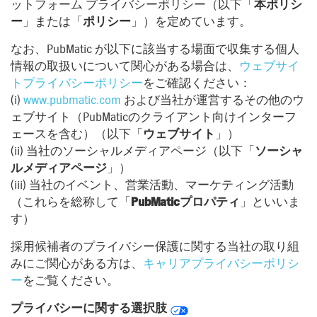
ットフォーム プライバシーポリシー（以下「
本ポリシ
ー
」または「
ポリシー
」）を定めています。
なお、PubMatic が以下に該当する場面で収集する個人
情報の取扱いについて関心がある場合は、
ウェブサイ
トプライバシーポリシー
をご確認ください：
(i)
www.pubmatic.com
および当社が運営するその他のウ
ェブサイト（PubMaticのクライアント向けインターフ
ェースを含む）（以下「
ウェブサイト
」）
(ii) 当社のソーシャルメディアページ（以下「
ソーシャ
ルメディアページ
」）
(iii) 当社のイベント、営業活動、マーケティング活動
（これらを総称して「
PubMaticプロパティ
」といいま
す）
採用候補者のプライバシー保護に関する当社の取り組
みにご関心がある方は、
キャリアプライバシーポリシ
ー
をご覧ください。
プライバシーに関する選択肢