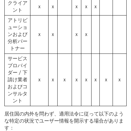
クライア
x
x
x
x
x
ント
アトリビ
ューショ
ンおよび
x
x
x
x
分析パー
トナー
サービス
プロバイ
ダー / 下
請け業者
x
x
x
x
x
x
x
x
およびコ
ンサルタ
ント
居住国の内外を問わず、適用法令に従って以下のよう
な特定の状況でユーザー情報を開示する場合がありま
す：