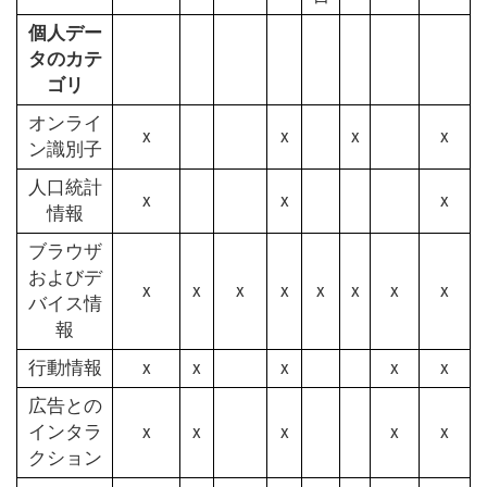
個人デー
タのカテ
ゴリ
オンライ
x
x
x
x
ン識別子
人口統計
x
x
x
情報
ブラウザ
およびデ
x
x
x
x
x
x
x
x
バイス情
報
行動情報
x
x
x
x
x
広告との
インタラ
x
x
x
x
x
クション