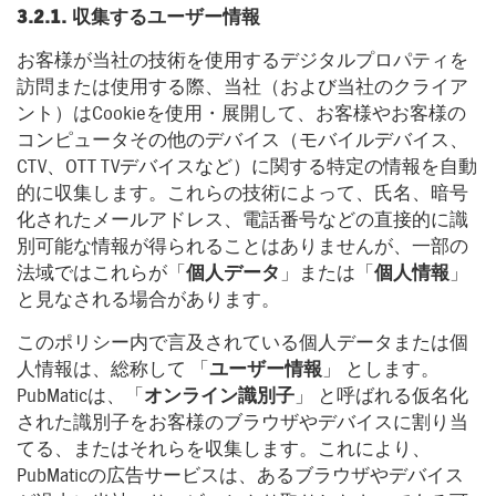
3.2.1. 収集するユーザー情報
お客様が当社の技術を使用するデジタルプロパティを
訪問または使用する際、当社（および当社のクライア
ント）はCookieを使用・展開して、お客様やお客様の
コンピュータその他のデバイス（モバイルデバイス、
CTV、OTT TVデバイスなど）に関する特定の情報を自動
的に収集します。これらの技術によって、氏名、暗号
化されたメールアドレス、電話番号などの直接的に識
別可能な情報が得られることはありませんが、一部の
法域ではこれらが「
個人データ
」または「
個人情報
」
と見なされる場合があります。
このポリシー内で言及されている個人データまたは個
人情報は、総称して 「
ユーザー情報
」 とします。
PubMaticは、「
オンライン識別子
」 と呼ばれる仮名化
された識別子をお客様のブラウザやデバイスに割り当
てる、またはそれらを収集します。これにより、
PubMaticの広告サービスは、あるブラウザやデバイス