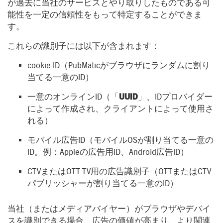
が過去に当社のサービスとやり取りしたものである可
能性を一定の信頼性をもって特定することができま
す。
これらの識別子には以下が含まれます：
cookie ID（PubMaticがブラウザにランダムに割り
当てる一意のID）
一意のオンラインID（「
UUID
」、IDプロバイダー
によって作成され、クライアントによって使用さ
れる）
モバイル広告ID（モバイルOSが割り当てる一意の
ID。例：Appleの広告用ID、Android広告ID）
CTVまたはOTT TV用の広告識別子（OTTまたはCTV
パブリッシャーが割り当てる一意のID）
当社（またはメディアバイヤー）がブラウザやデバイ
スを識別できる場合、広告の価値が高まり、より関連