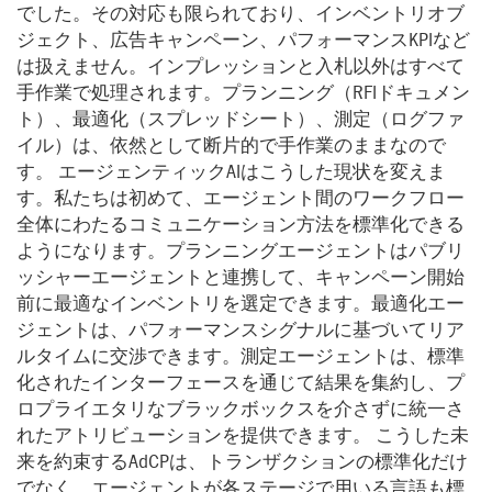
でした。その対応も限られており、インベントリオブ
ジェクト、広告キャンペーン、パフォーマンスKPIなど
は扱えません。インプレッションと入札以外はすべて
手作業で処理されます。プランニング（RFIドキュメン
ト）、最適化（スプレッドシート）、測定（ログファ
イル）は、依然として断片的で手作業のままなので
す。 エージェンティックAIはこうした現状を変えま
す。私たちは初めて、エージェント間のワークフロー
全体にわたるコミュニケーション方法を標準化できる
ようになります。プランニングエージェントはパブリ
ッシャーエージェントと連携して、キャンペーン開始
前に最適なインベントリを選定できます。最適化エー
ジェントは、パフォーマンスシグナルに基づいてリア
ルタイムに交渉できます。測定エージェントは、標準
化されたインターフェースを通じて結果を集約し、プ
ロプライエタリなブラックボックスを介さずに統一さ
れたアトリビューションを提供できます。 こうした未
来を約束するAdCPは、トランザクションの標準化だけ
でなく、エージェントが各ステージで用いる言語も標