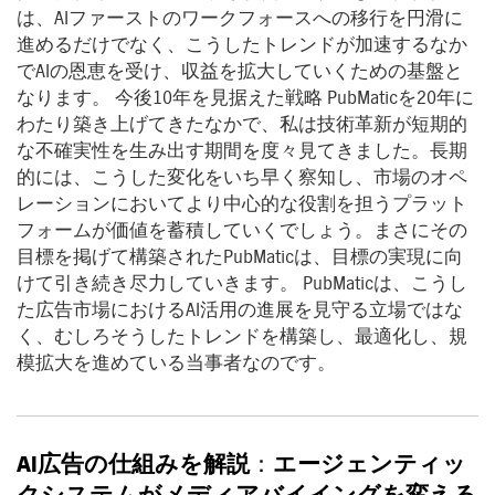
は、AIファーストのワークフォースへの移行を円滑に
進めるだけでなく、こうしたトレンドが加速するなか
でAIの恩恵を受け、収益を拡大していくための基盤と
なります。 今後10年を見据えた戦略 PubMaticを20年に
わたり築き上げてきたなかで、私は技術革新が短期的
な不確実性を生み出す期間を度々見てきました。長期
的には、こうした変化をいち早く察知し、市場のオペ
レーションにおいてより中心的な役割を担うプラット
フォームが価値を蓄積していくでしょう。まさにその
目標を掲げて構築されたPubMaticは、目標の実現に向
けて引き続き尽力していきます。 PubMaticは、こうし
た広告市場におけるAI活用の進展を見守る立場ではな
く、むしろそうしたトレンドを構築し、最適化し、規
模拡大を進めている当事者なのです。
AI
広告の仕組みを解説
：
エージェンティッ