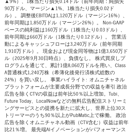
▲9%）、1株当たり損失0.14ドル（前年同期：純損失
90万ドル、マージン▲1%、1株当たり損失0.02ド
ル）。 調整後EBITDAは1,120万ドル（マージン16%）、
前年同期は1,850万ドル（マージン26%）。 Non-GAAP
ベースの純利益は160万ドル（1株当たり0.03ドル）、
前年同期は660万ドル（1株当たり0.12ドル）。 営業活
動によるキャッシュフローは3,240万ドル（前年同期
1,910万ドル）。 現金および現金同等物は1億3,650万ド
ル（2025年9月30日時点）、負債なし。 株式買戻しプ
ログラムを通じて、累計1億8,060万ドルを用い、Class
A普通株式1,240万株（希薄化後発行済株式総数の
24%）を買い戻し。 事業ハイライト: オムニチャネル
プラットフォームが主要成長分野での収益を牽引 政治
広告を除くCTVの収益は前年比50％以上増加。Tubi、
Future Today、LocalNowなどの無料広告配信ストリーミ
ングサービスとの提携を新たに拡大し、世界上位30ス
トリーマーのうち90％以上がPubMatic上で稼働。 政治
広告を除くオムニチャネル動画（CTV含む）収益は前年
比21％増。 最先端AIイノベーションがパフォーマンス