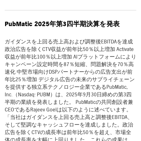
PubMatic 2025
年第
3
四半期決算を発表
ガイダンスを上回る売上高および調整後EBITDAを達成
政治広告を除くCTV収益が前年比50％以上増加 Activate
収益が前年比100％以上増加 AIプラットフォームにより
キャンペーン設定時間を87％短縮、問題解決を70％高
速化 中堅市場向けDSPパートナーからの広告支出が前
年比25％増加 デジタル広告の未来のサプライチェーン
を提供する独立系テクノロジー企業であるPubMatic,
Inc.（Nasdaq: PUBM）は、2025年9月30日締めの第3四
半期の業績を発表しました。 PubMaticの共同創設者兼
CEOであるRajeev Goelは以下のように述べています。
「当社はガイダンスを上回る売上高と調整後EBITDA、
そして堅調なキャッシュフローを達成しました。政治
広告を除くCTVの成長率は前年比50％を超え、市場全
体の成長率を大幅に上回りました。これらの成果は、