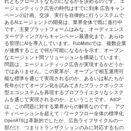
れともクローズドなものになるかを決めるのです。 エ
ージェンティック広告の時代はすでに到来 広告キャン
ペーンの計画、交渉、実行を自律的に行うシステムで
あるAIエージェントの開発は、業界全体で既に進行中
です。主要プラットフォームはみな、オーディエンス
ターゲティングからキャンペーン最適化まで、あらゆ
る管理にAIを導入しています。PubMaticでは、複数企業
が連携することで何が可能になるかを示す、オープン
なエージェント間ソリューションを構築しています。
問題は、エージェンティック広告が実現するかどうか
ではありません。この変革が、オープンで相互運用可
能な標準を通じて実現されるのか、あるいは私たちが
長年かけてオープン化を試みてきたブラックボックス
型エコシステムを再現するプロプライエタリなシステ
ムを通じて実現されるのか、ということです。 AdCP
は、この問題に対する業界からの解答なのです。 アク
ティベーションを超えて：ワークフロー全体の標準化
OpenRTBは革新的でしたが、広告ライフサイクルの一
部だけ、つまりトランザクションのみに対応するもの