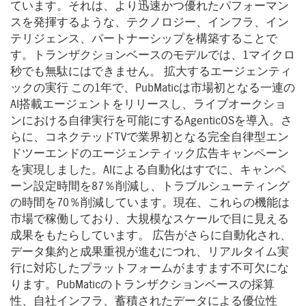
ています。それは、より迅速かつ優れたパフォーマン
スを発揮するような、テクノロジー、インフラ、イン
テリジェンス、パートナーシップを構築することで
す。トランザクションベースのモデルでは、1マイクロ
秒でも無駄にはできません。 拡大するエージェンティ
ックの実行 この1年で、PubMaticは市場初となる一連の
AI搭載エージェントをリリースし、ライブオークショ
ンにおける自律実行を可能にするAgenticOSを導入。さ
らに、コネクテッドTVで業界初となる完全自律型エン
ドツーエンドのエージェンティック広告キャンペーン
を実現しました。AIによる自動化はすでに、キャンペ
ーン設定時間を87％削減し、トラブルシューティング
の時間を70％削減しています。現在、これらの機能は
市場で稼働しており、大規模なスケールで目に見える
成果をもたらしています。 広告がさらに自動化され、
データ集約と成果重視が進むにつれ、リアルタイム実
行に対応したプラットフォームがますます不可欠にな
ります。PubMaticのトランザクションベースの採算
性、自社インフラ、蓄積されたデータによる優位性