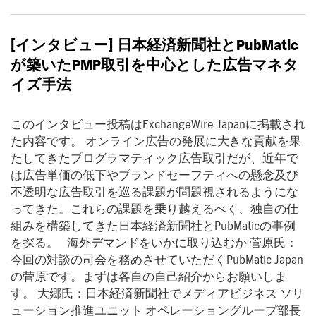
[
インタビュー
]
日本経済新聞社と
PubMatic
が築いた
PMP
取引を中心とした広告マネタ
イズ手法
このインタビュー投稿はExchangeWire Japanに掲載され
た内容です。 オンライン広告の発展に大きな貢献を果
たしてきたプログラマティック広告取引だが、近年で
は広告単価の低下やブランドセーフティへの懸念及び
不透明な広告取引を巡る課題が問題視されるようにな
ってきた。これらの課題を乗り越えるべく、独自の仕
組みを構築してきた日本経済新聞社とPubMaticの事例
を探る。 海外デマンドをいかに取り込むか 菅原氏：
今回の対談の司会を務めさせていただくPubMatic Japan
の菅原です。まずは各自の自己紹介からお願いしま
す。 大郷氏：日本経済新聞社でメディアビジネス ソリ
ューション推進ユニット オペレーショングループ部長