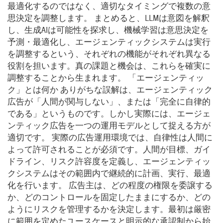
最適化するのではなく、適切なタイミングで複数の意
思決定を調整します。 まとめると、LLMは意図を解釈
し、生成AIは可能性を探求し、機械学習は意思決定を
予測・最適化し、エージェンティックシステムは実行
を調整するという、それぞれの機能がそれぞれ異なる
役割を担います。真の課題と機会は、これらを確実に
調整することから生まれます。 「エージェンティッ
ク」とは何か ありがちな誤解は、エージェンティック
広告が「人間が関与しない」、または「完全に自律的
である」というものです。しかし実際には、エージェ
ンティック広告を一つの運用モデルとして捉える方が
適切です。 実際の広告運用環境では、自律性は人間に
よって許可されることが必須です。人間が目標、ガイ
ドライン、リスク許容度を定義し、エージェンティッ
クシステムはその範囲内で継続的に計画、実行、最適
化を行います。 広告主は、どの程度の権限を委譲する
か、どのコントロールを固定したままにするか、どの
ようにリスクを管理するかを決定します。最初は厳密
に範囲を定めたユースケースと明示的な承認制から始