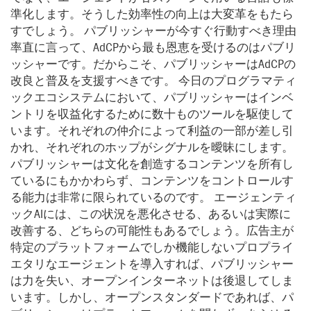
準化します。そうした効率性の向上は大変革をもたら
すでしょう。 パブリッシャーが今すぐ行動すべき理由
率直に言って、AdCPから最も恩恵を受けるのはパブリ
ッシャーです。だからこそ、パブリッシャーはAdCPの
改良と普及を支援すべきです。 今日のプログラマティ
ックエコシステムにおいて、パブリッシャーはインベ
ントリを収益化するために数十ものツールを駆使して
います。それぞれの仲介によって利益の一部が差し引
かれ、それぞれのホップがシグナルを曖昧にします。
パブリッシャーは文化を創造するコンテンツを所有し
ているにもかかわらず、コンテンツをコントロールす
る能力は非常に限られているのです。 エージェンティ
ックAIには、この状況を悪化させる、あるいは実際に
改善する、どちらの可能性もあるでしょう。広告主が
特定のプラットフォームでしか機能しないプロプライ
エタリなエージェントを導入すれば、パブリッシャー
は力を失い、オープンインターネットは後退してしま
います。しかし、オープンスタンダードであれば、パ