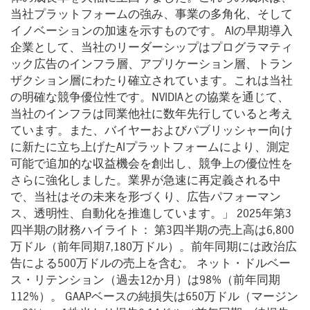
当社プラットフォームの強み、事業の多角化、そして
イノベーションの加速を示すものです。 AIの早期導入
企業として、当社のリーダーシップはプログラマティ
ック広告のインフラ層、アプリケーション層、トラン
ザクション層にわたり確立されています。これは当社
の明確な競争優位性です。NVIDIAとの協業を通じて、
当社のインフラは同業他社に数年先行していると考え
ています。また、バイヤーおよびパブリッシャー向け
に新たに立ち上げたAIプラットフォームにより、測定
可能で追加的な収益機会を創出し、競争上の優位性を
さらに強化しました。業界が急速に再定義される中
で、当社はその未来を形づくり、広告パフォーマン
ス、透明性、自動化を推進しています。」 2025年第3
四半期の財務ハイライト： 第3四半期の売上高は6,800
万ドル（前年同期7,180万ドル）。前年同期には政治広
告による500万ドルの売上を含む。 ネット・ドルベー
ス・リテンション（過去12か月）は98%（前年同期
112%）。 GAAPベースの純損失は650万ドル（マージン