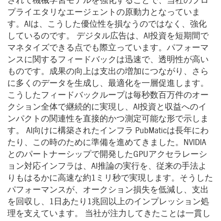
されて機械学習モデルを強化することで、当社のプロ
プライエタリなエージェントの原動力となっていま
す。AIは、こうした優位性を損なうのではなく、強化
しているのです。 デジタル広告は、AI投資を短期間で
マネタイズできる点でも際立っています。パフォーマ
ンスに関するフィードバックは迅速で、透明性が高い
ものです。成果の向上は支出の増加につながり、さら
に多くのデータを生成し、最適化を一層促進します。
こうしたフィードバックループは毎秒数百万件のオー
クション全体で継続的に実現し、AI投資と収益へのイ
ンパクトの関連性を直接的かつ測定可能な形で示しま
す。 AI向けに構築されたインフラ PubMaticは長年にわ
たり、この時のために準備を進めてきました。NVIDIA
とのパートナーシップで開発したGPUアクセラレーシ
ョン対応インフラは、AI推論の実行を、従来の手法よ
りもはるかに高速な約1ミリ秒で実現します。そうした
パフォーマンスが、オークション損失を低減し、支出
を回収し、1日あたり1兆回以上のインプレッション処
理を支えています。 当社が注力してきたことは一貫し