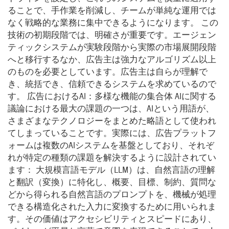
ることで、手作業を削減し、チームが単純な運用では
なく戦略的な業務に集中できるようになります。 この
技術の初期段階では、明確さが重要です。エージェン
ティックシステムが実験段階から実際の市場展開段階
へと移行するなか、広告主は強力なアルゴリズム以上
のものを必要としています。広告主は自らが理解で
き、統括でき、信頼できるシステムを求めているので
す。 広告におけるAI：多様な機能の集合体 AIに関する
議論における最大の課題の一つは、AIという用語が、
さまざまなテクノロジーをまとめた略語として使われ
てしまっていることです。実際には、広告プラットフ
ォームは複数のAIシステムを基盤としており、それぞ
れが特定の種類の課題を解決するように設計されてい
ます： 大規模言語モデル（LLM）は、自然言語の理解
と翻訳（変換）に特化し、概要、目標、制約、質問な
どから得られる自然言語のプロンプトを、機械が処理
できる構造化された入力に変換するために用いられま
す。その価値はアクセシビリティとスピードにあり、