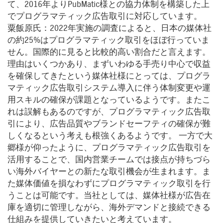
て、2016年よりPubMatic様との協力体制を構築した上
でプログラマティック広告取引に対応しています。
粟飯原氏：2022年実施の調査によると、日本の媒体社
の約25%はプログラマティック取引をほぼ行っていま
せん。国際的に見ると比較的高い割合だと言えます。
理由はいくつかあり、まずいわゆる手売り中心で収益
を確保してきたという媒体社様にとっては、プログラ
マティック広告取引システム導入に伴う体制変更や運
用スキルの確保が課題となっているようです。またこ
れは誤解もあるのですが、プログラマティック広告取
引により、広告品質やブランドセーフティの確保が難
しくなるという考えも根強くあるようです。 一方で大
郷様が仰ったように、プログラマティック広告取引を
活用することで、国内営業チームでは接点が持ちづら
い海外バイヤーとの新たな取引機会が生まれます。ま
た媒体価値を損なわずにプログラマティック取引を行
うことは可能です。当社としては、媒体社様が広告在
庫を適切に管理しながら、海外デマンドと接続できる
仕組みを提供していきたいと考えています。