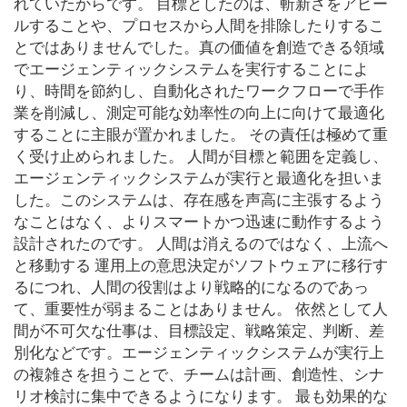
れていたからです。 目標としたのは、斬新さをアピー
ルすることや、プロセスから人間を排除したりするこ
とではありませんでした。真の価値を創造できる領域
でエージェンティックシステムを実行することによ
り、時間を節約し、自動化されたワークフローで手作
業を削減し、測定可能な効率性の向上に向けて最適化
することに主眼が置かれました。 その責任は極めて重
く受け止められました。 人間が目標と範囲を定義し、
エージェンティックシステムが実行と最適化を担いま
した。このシステムは、存在感を声高に主張するよう
なことはなく、よりスマートかつ迅速に動作するよう
設計されたのです。 人間は消えるのではなく、上流へ
と移動する 運用上の意思決定がソフトウェアに移行す
るにつれ、人間の役割はより戦略的になるのであっ
て、重要性が弱まることはありません。 依然として人
間が不可欠な仕事は、目標設定、戦略策定、判断、差
別化などです。エージェンティックシステムが実行上
の複雑さを担うことで、チームは計画、創造性、シナ
リオ検討に集中できるようになります。 最も効果的な