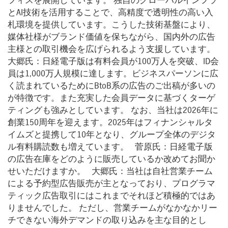
フィスを展開しています。 独自のグローバルインフラ
とAI技術を活用することで、高精度で透明性の高い入
札環境を提供しています。こうした技術基盤により、
媒体社様がブランド価値を保ちながら、国内外の広告
主様との取引機会を広げられるよう支援しています。
大郷氏：日経電子版は有料会員が100万人を突破、ID会
員は1,000万人規模に達します。ビジネスパーソンに広
く読まれているためにBtoB系の広告のご出稿が多いの
が特徴です。また充実した会員データに基づくターゲ
ティングも強みとしています。 なお、当社は2026年に
創業150周年を迎えます。2025年はフィナンシャルタ
イムズと提携して10年となり、グループ全体のデジタ
ル有料購読数も増えています。 菅原氏：日経電子版
の広告在庫をどのように販売しているか改めてお聞か
せいただけますか。 大郷氏：当社は自社営業チーム
による予約型広告販売が主となっており、プログラマ
ティック広告取引にはこれまでそれほど積極的ではあ
りませんでした。 ただし、営業チームがなかなかリー
チできない海外デマンドの取り込みを主な目的とし