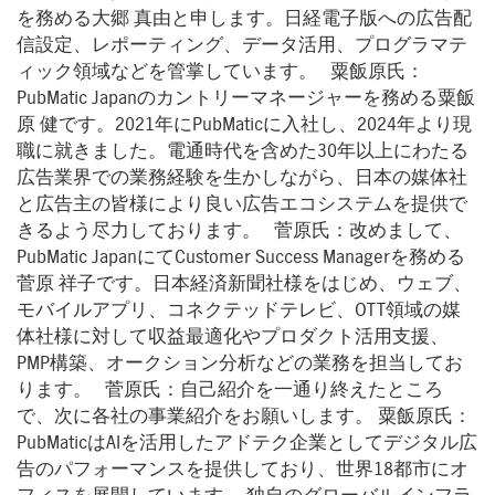
を務める大郷 真由と申します。日経電子版への広告配
信設定、レポーティング、データ活用、プログラマテ
ィック領域などを管掌しています。 粟飯原氏：
PubMatic Japanのカントリーマネージャーを務める粟飯
原 健です。2021年にPubMaticに入社し、2024年より現
職に就きました。電通時代を含めた30年以上にわたる
広告業界での業務経験を生かしながら、日本の媒体社
と広告主の皆様により良い広告エコシステムを提供で
きるよう尽力しております。 菅原氏：改めまして、
PubMatic JapanにてCustomer Success Managerを務める
菅原 祥子です。日本経済新聞社様をはじめ、ウェブ、
モバイルアプリ、コネクテッドテレビ、OTT領域の媒
体社様に対して収益最適化やプロダクト活用支援、
PMP構築、オークション分析などの業務を担当してお
ります。 菅原氏：自己紹介を一通り終えたところ
で、次に各社の事業紹介をお願いします。 粟飯原氏：
PubMaticはAIを活用したアドテク企業としてデジタル広
告のパフォーマンスを提供しており、世界18都市にオ