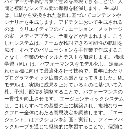
バイヤーが平易な言葉で意図を表現できることで、人
間と複雑なシステム間の摩擦を軽減します。 生成AI
は、LLMから変換された意図に基づいてコンテンツや
シナリオを生成します。アドテクにおいて生成される
のは、クリエイティブのバリエーション、メッセージ
の案、メディアプラン、予測などが含まれます。こう
したシステムは、チームが検討できる可能性の範囲を
広げ、すべてのバリエーションを手作業で作成するこ
となく、作業のサイクルとテストを加速します。 機械
学習（ML）は、パフォーマンスをモデル化し、定義さ
れた目標に向けて最適化を行う技術で、長年にわたり
プログラマティック広告の基盤となってきました。ML
モデルは、実際に成果を上げているものに基づいて入
札、予測、配信を調整することで、パフォーマンスの
一貫性を向上させます。 エージェンティックシステム
は、これらすべての基盤の上に構築され、複雑なワー
クフロー全体にわたる意思決定を調整します。「エー
ジェント」はアクションを計画・実行し、フィードバ
ックループを通じて継続的に学習することで、個別に