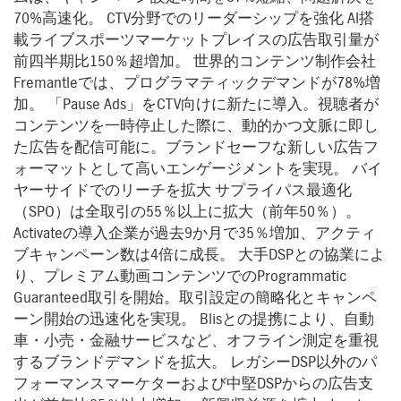
70%高速化。 CTV分野でのリーダーシップを強化 AI搭
載ライブスポーツマーケットプレイスの広告取引量が
前四半期比150％超増加。 世界的コンテンツ制作会社
Fremantleでは、プログラマティックデマンドが78%増
加。 「Pause Ads」をCTV向けに新たに導入。視聴者が
コンテンツを一時停止した際に、動的かつ文脈に即し
た広告を配信可能に。ブランドセーフな新しい広告フ
ォーマットとして高いエンゲージメントを実現。 バイ
ヤーサイドでのリーチを拡大 サプライパス最適化
（SPO）は全取引の55％以上に拡大（前年50％）。
Activateの導入企業が過去9か月で35％増加、アクティ
ブキャンペーン数は4倍に成長。 大手DSPとの協業によ
り、プレミアム動画コンテンツでのProgrammatic
Guaranteed取引を開始。取引設定の簡略化とキャンペ
ーン開始の迅速化を実現。 Blisとの提携により、自動
車・小売・金融サービスなど、オフライン測定を重視
するブランドデマンドを拡大。 レガシーDSP以外のパ
フォーマンスマーケターおよび中堅DSPからの広告支