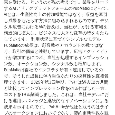
恵を受ける、というのが私の考えです。業界をリード
するAIアドテクプラットフォームのPubMaticにとって、
AIとは、生産性向上の付加機能ではなく、収益を牽引
し成果をもたらす方法に組み込まれるものです。デジ
タル広告におけるAIの普及は、当社が手がける市場を
構造的に拡大し、ビジネスに大きな変革の時をもたら
しています。 利用状況に基づくシンプルなモデル
PubMaticの成長は、顧客数やアカウントの数ではな
く、取引の価値と連動しています。広告アクティビテ
ィが増加するにつれ、当社が処理するインプレッショ
ン数、オークション数、シグナル数も増加します。
PubMaticは自社でインフラを所有・運用しているの
で、そうした成長に伴う単位あたりの採算性を直接管
理できます。 2025年第3四半期、当社は過去12カ月間
と比較してインプレッション数を24％伸ばした一方、
コストを19％削減しました。これは、当社モデルにお
ける運用レバレッジと継続的なイノベーションによる
成果を示すものです。 PubMaticが他社と競うのはライ
ブのオークションにおいてであり、契約更新件数を競