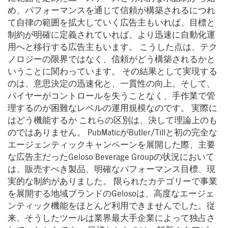
め、パフォーマンスを通じて信頼が構築されるにつれ
て自律の範囲を拡大していく広告主もいれば、目標と
制約が明確に定義されていれば、より迅速に自動化運
用へと移行する広告主もいます。 こうした点は、テク
ノロジーの限界ではなく、信頼がどう構築されるかと
いうことに関わっています。 その結果として実現する
のは、意思決定の迅速化と、一貫性の向上。そして、
バイヤーがコントロールを失うことなく、手作業で管
理するのが困難なレベルの運用規模なのです。 実際に
はどう機能するか これらの区別は、決して理論上のも
のではありません。 PubMaticがButler/Tillと初の完全な
エージェンティックキャンペーンを展開した際、主要
な広告主だったGeloso Beverage Groupの状況において
は、販売すべき製品、明確なパフォーマンス目標、現
実的な制約がありました。 限られたカテゴリーで事業
を展開する地域ブランドのGelosoは、高度なエージェ
ンティック機能をほとんど利用できませんでした。従
来、そうしたツールは業界最大手企業によって独占さ