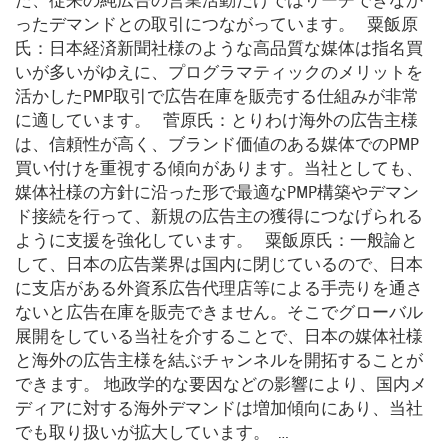
た、従来の純広告の営業活動だけではリーチできなか
ったデマンドとの取引につながっています。 粟飯原
氏：日本経済新聞社様のような高品質な媒体は指名買
いが多いがゆえに、プログラマティックのメリットを
活かしたPMP取引で広告在庫を販売する仕組みが非常
に適しています。 菅原氏：とりわけ海外の広告主様
は、信頼性が高く、ブランド価値のある媒体でのPMP
買い付けを重視する傾向があります。当社としても、
媒体社様の方針に沿った形で最適なPMP構築やデマン
ド接続を行って、新規の広告主の獲得につなげられる
ように支援を強化しています。 粟飯原氏：一般論と
して、日本の広告業界は国内に閉じているので、日本
に支店がある外資系広告代理店等による手売りを通さ
ないと広告在庫を販売できません。そこでグローバル
展開をしている当社を介することで、日本の媒体社様
と海外の広告主様を結ぶチャンネルを開拓することが
できます。 地政学的な要因などの影響により、国内メ
ディアに対する海外デマンドは増加傾向にあり、当社
でも取り扱いが拡大しています。 …