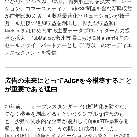
出が前年比25％以上増加。 新興収益源を拡大 キュレー
ション、コマースメディア、非SSP関連を含む新興収益
が前年比80％増。 AI収益最適化ソリューションが数千
万ドル規模の追加収益を創出し、新たな収益源に。
Nielsenをはじめとする主要データプロバイダーとの提
携を拡大。PubMaticは豪州市場におけるNielsen独占の
セールスサイドパートナーとして1万以上のオーディエ
ンスセグメントを提供。…
広告の未来にとって
AdCP
を今構築すること
が重要である理由
20年前、「オープンスタンダードは断片化を防ぐだけ
でなく機会を創出する」というシンプルな信念のも
と、少数の先駆的な企業が協力してOpenRTB標準を開
発しました。 そして、その賭けは成功しました。
OpenRTBは、競争とイノベーションを基盤とした7500