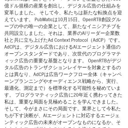
億ドル規模の産業を創出し、デジタル広告の仕組みを
変革しました。 そして今、私たちは新たな転換点を迎
えています。 PubMaticは10月15日、OpenRTB創設グル
ープの中の唯一の企業として、新たなイニシアチブを
共同設立しました。それは、業界のAIリーダー企業数
社と共に立ち上げたAd Context Protocol（AdCP）です。
AdCPは、デジタル広告におけるAIエージェント通信の
オープンスタンダードであり、次世代のプログラマテ
ィック広告の重要な基盤となります。 OpenRTBがデジ
タル広告のトランザクションレイヤーを対象とするの
とは異なり、AdCPは広告ワークフロー全体（キャンペ
ーンプランニングやオーディエンス戦略から、実行、
最適化、測定まで）を標準化する可能性を秘めていま
す。 プログラマティック広告に20年近く携わってきた
私は、重要な局面を見極めることを学んできました。
そして、今がまさにその局面です。業界として今私た
ちが下す決断が、AIエージェントに対応するエージェ
ンティック広告の未来がオープンなものになるか、そ