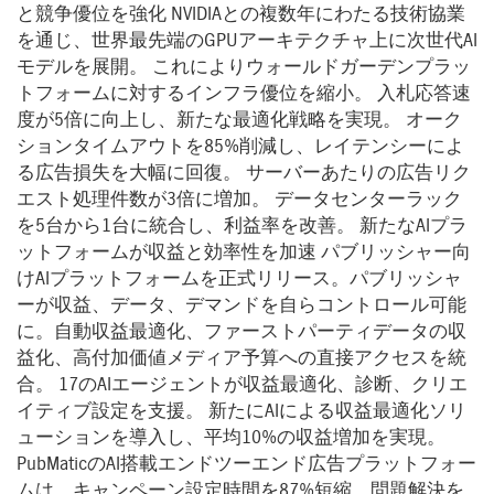
と競争優位を強化 NVIDIAとの複数年にわたる技術協業
を通じ、世界最先端のGPUアーキテクチャ上に次世代AI
モデルを展開。 これによりウォールドガーデンプラッ
トフォームに対するインフラ優位を縮小。 入札応答速
度が5倍に向上し、新たな最適化戦略を実現。 オーク
ションタイムアウトを85%削減し、レイテンシーによ
る広告損失を大幅に回復。 サーバーあたりの広告リク
エスト処理件数が3倍に増加。 データセンターラック
を5台から1台に統合し、利益率を改善。 新たなAIプラ
ットフォームが収益と効率性を加速 パブリッシャー向
けAIプラットフォームを正式リリース。パブリッシャ
ーが収益、データ、デマンドを自らコントロール可能
に。自動収益最適化、ファーストパーティデータの収
益化、高付加価値メディア予算への直接アクセスを統
合。 17のAIエージェントが収益最適化、診断、クリエ
イティブ設定を支援。 新たにAIによる収益最適化ソリ
ューションを導入し、平均10%の収益増加を実現。
PubMaticのAI搭載エンドツーエンド広告プラットフォー
ムは、キャンペーン設定時間を87%短縮、問題解決を